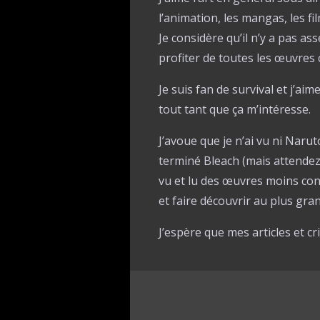
l’animation, les mangas, les films
Je considère qu’il n’y a pas a
profiter de toutes les œuvres 
Je suis fan de survival et j’aime
tout tant que ça m’intéresse.
J’avoue que je n’ai vu ni Naruto
terminé Bleach (mais attendez a
vu et lu des œuvres moins con
et faire découvrir au plus gr
J’espère que mes articles et cr