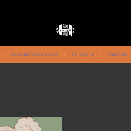
46 WorkZone Editions
Le Blog
Podcasts