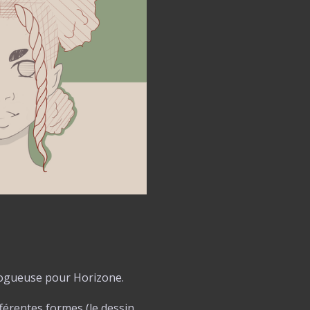
 blogueuse pour Horizone.
fférentes formes (le dessin,