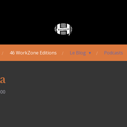
46 WorkZone Editions
Le Blog
Podcasts
a
:00