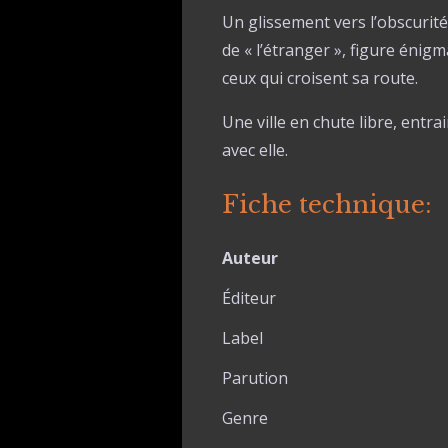
Un glissement vers l’obscuri
de « l’
é
tranger », figure énigma
ceux qui croisent sa route.
Une ville en chute libre, entr
avec elle.
Fiche technique:
Auteur
Éditeur
Label
Parution
Genre