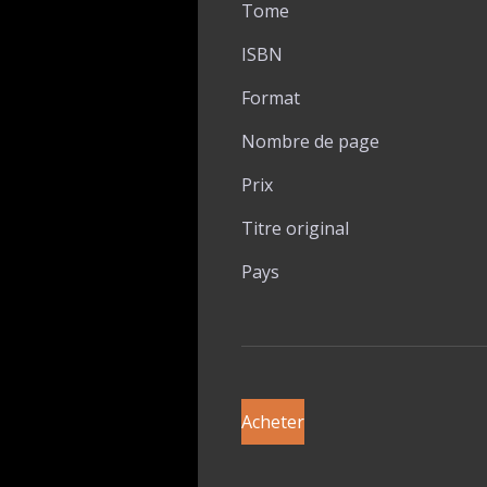
Tome
ISBN
Format
Nombre de page
Prix
Titre original
Pays
Acheter